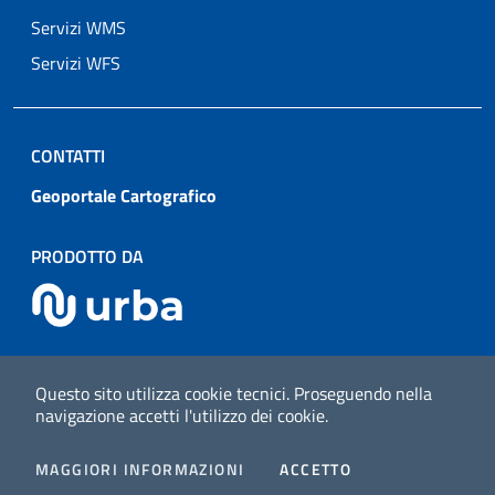
Servizi WMS
Servizi WFS
CONTATTI
Geoportale Cartografico
PRODOTTO DA
Sezione Link Utili
Questo sito utilizza cookie tecnici.
Proseguendo nella
navigazione accetti l'utilizzo dei cookie.
Mappa del sito
v1.1.6
I COOKIES
MAGGIORI INFORMAZIONI
ACCETTO